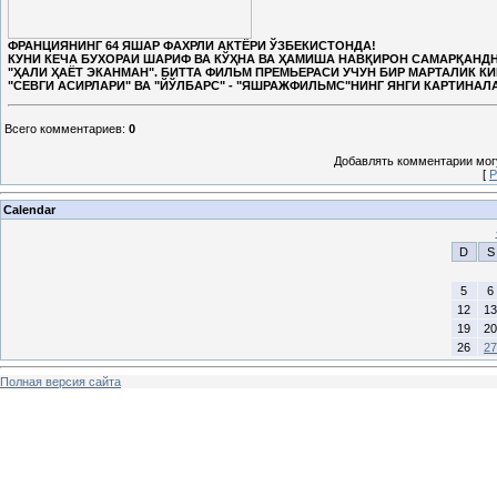
ФРАНЦИЯНИНГ 64 ЯШАР ФАХРЛИ АКТЁРИ ЎЗБЕКИСТОНДА!
КУНИ КЕЧА БУХОРАИ ШАРИФ ВА КЎҲНА ВА ҲАМИША НАВҚИРОН САМАРҚАНДН
"ҲАЛИ ҲАЁТ ЭКАНМАН". БИТТА ФИЛЬМ ПРЕМЬЕРАСИ УЧУН БИР МАРТАЛИК К
"СЕВГИ АСИРЛАРИ" ВА "ЙЎЛБАРС" - "ЯШРАЖФИЛЬМС"НИНГ ЯНГИ КАРТИНАЛ
Всего комментариев
:
0
Добавлять комментарии могу
[
Р
Calendar
D
S
5
6
12
13
19
20
26
27
Полная версия сайта