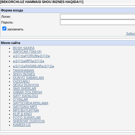
[
BEKORCHI.UZ HAMMASI SHOU BIZNES HAQIDA!!!
]
Форма входа
Логин:
Пароль:
запомнить
Забыл
Меню сайта
BOSH SAXIFA
ЗАРУСКИ (TAS-IX)
๑۩۞۩๑FORUM๑۩۞۩๑
๑۩۞۩๑MP3๑۩۞۩๑
๑۩۞۩๑RASIMLAR๑۩۞۩๑
TANISHAMAN
SHOV BIZNES
DUNYO XABARLARI
QIZIQARLI
SEVGI DUNYOSI
SMS SHERLAR
XABAR QOLDIRSH
SAYT KATALOGI
O'YINLAR
SAYTICHIDA REKLAMA
SAYTDAGI MP3
MP3 BUYURTMA
KLIP & KINO
FOTO SURATLAR
SHERIYAT DUNYOSI
KAMEDI.UZ