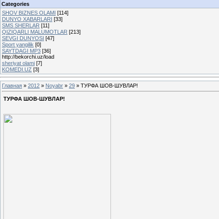
Categories
SHOV BIZNES OLAMI
[114]
DUNYO XABARLARI
[33]
SMS SHERLAR
[11]
QIZIQARLI MALUMOTLAR
[213]
SEVGI DUNYOSI
[47]
Sport yangilik
[0]
SAYTDAGI MP3
[36]
http://bekorchi.uz/load
sheriyat olami
[7]
KOMEDI.UZ
[3]
Главная
»
2012
»
Noyabr
»
29
» ТУРФА ШОВ-ШУВЛАР!
ТУРФА ШОВ-ШУВЛАР!