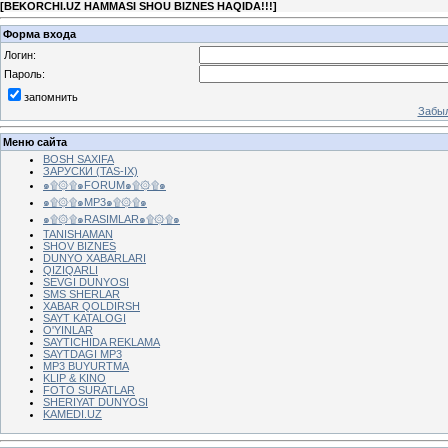
[
BEKORCHI.UZ HAMMASI SHOU BIZNES HAQIDA!!!
]
Форма входа
Логин:
Пароль:
запомнить
Забыл
Меню сайта
BOSH SAXIFA
ЗАРУСКИ (TAS-IX)
๑۩۞۩๑FORUM๑۩۞۩๑
๑۩۞۩๑MP3๑۩۞۩๑
๑۩۞۩๑RASIMLAR๑۩۞۩๑
TANISHAMAN
SHOV BIZNES
DUNYO XABARLARI
QIZIQARLI
SEVGI DUNYOSI
SMS SHERLAR
XABAR QOLDIRSH
SAYT KATALOGI
O'YINLAR
SAYTICHIDA REKLAMA
SAYTDAGI MP3
MP3 BUYURTMA
KLIP & KINO
FOTO SURATLAR
SHERIYAT DUNYOSI
KAMEDI.UZ